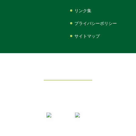
リンク集
プライバシーポリシー
サイトマップ
利根沼田森林組合
〒378-0101
群馬県利根郡川場村大字谷地2054-4
電話：0278-52-2127
FAX：0278-52-3557