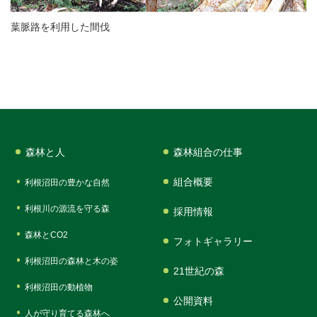
葉脈路を利用した間伐
森林と人
森林組合の仕事
組合概要
利根沼田の豊かな自然
利根川の源流を守る森
採用情報
森林とCO2
フォトギャラリー
利根沼田の森林と木の姿
21世紀の森
利根沼田の動植物
公開資料
人が守り育てる森林へ