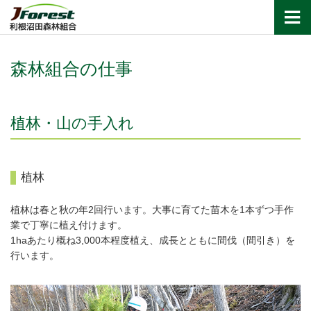
利根沼田森林組合
森林組合の仕事
植林・山の手入れ
植林
植林は春と秋の年2回行います。大事に育てた苗木を1本ずつ手作
業で丁寧に植え付けます。
1haあたり概ね3,000本程度植え、成長とともに間伐（間引き）を
行います。