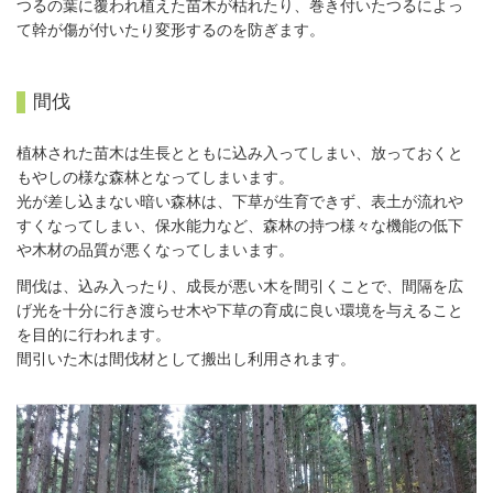
つるの葉に覆われ植えた苗木が枯れたり、巻き付いたつるによっ
て幹が傷が付いたり変形するのを防ぎます。
間伐
植林された苗木は生長とともに込み入ってしまい、放っておくと
もやしの様な森林となってしまいます。
光が差し込まない暗い森林は、下草が生育できず、表土が流れや
すくなってしまい、保水能力など、森林の持つ様々な機能の低下
や木材の品質が悪くなってしまいます。
間伐は、込み入ったり、成長が悪い木を間引くことで、間隔を広
げ光を十分に行き渡らせ木や下草の育成に良い環境を与えること
を目的に行われます。
間引いた木は間伐材として搬出し利用されます。